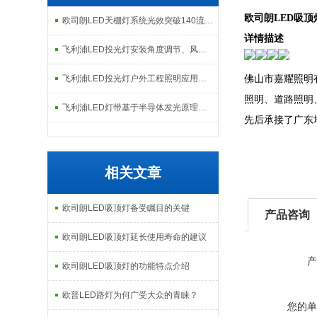
欧司朗LED吸顶
欧司朗LED天棚灯系统光效突破140流明每瓦：工业照明节能改造的核心指标解析
详情描述
飞利浦LED投光灯安装角度调节、风载影响及现场调试注意事项
飞利浦LED投光灯户外工程照明应用场景与日常维护检修指南
佛山市嘉耀照明
照明、道路照明
飞利浦LED灯带基于半导体发光原理的构造与智能调控技术解析
先后承接了广东
相关文章
欧司朗LED吸顶灯备受瞩目的关键
产品咨询
欧司朗LED吸顶灯延长使用寿命的建议
产
欧司朗LED吸顶灯的功能特点介绍
欧普LED路灯为何广受大众的青睐？
您的单