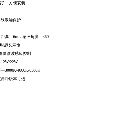
端子，方便安装
线对线浪涌保护
应距离—6m，感应角度—360°
—小时超长寿命
提供微波感应控制
2W/22W
000K/4000K/6500K
波两种版本可选