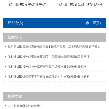
飞利浦LED投光灯 泛光灯
飞利浦LED油站灯 LED特种照
明
产品分类
点击展开+
新闻资讯
欧司朗LED天棚灯系统光效突破140流明每瓦：工业照明节能改造的核心指标解析
飞利浦LED投光灯安装角度调节、风载影响及现场调试注意事项
飞利浦LED投光灯户外工程照明应用场景与日常维护检修指南
飞利浦LED灯带基于半导体发光原理的构造与智能调控技术解析
相关文章
LED灯管有哪些性能优势？