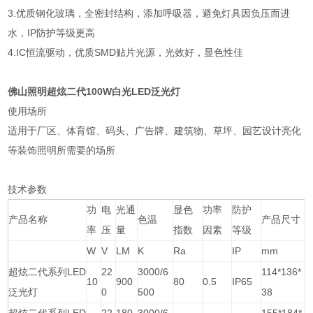
3.优质钢化玻璃，全密封结构，添加呼吸器，避免灯具因负压而进
水，IP防护等级更高
4.IC恒流驱动，优质SMD贴片光源，光效好，显色性佳
佛山照明超炫二代100W白光LED泛光灯
使用场所
适用于厂区、体育馆、码头、广告牌、建筑物、草坪、园艺设计亮化
等装饰照明所需要的场所
技术参数
功
电
光通
显色
功率
防护
产品名称
色温
产品尺寸
率
压
量
指数
因素
等级
W
V
LM
K
Ra
IP
mm
超炫二代系列LED
22
3000/6
114*136*
10
900
80
0.5
IP65
泛光灯
0
500
38