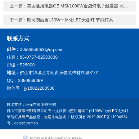
上一篇：
美国通用电器GE MSI/1000W金卤灯电子触发器 照明控制器
下一篇：
欧司朗皓睿130W一体化LED天棚灯 节能灯具
联系方式
邮件：
2850869869@qq.com
传真：86-0757-82583830
邮编：528000
地址：
佛山市禅城区青柯街乐俊装饰材料城3101
QQ：2850869869
微信号：jy18022203536
技术支持：
环保在线
管理登陆
佛山市嘉耀照明有限公司专业提供佛山照明超炫二代100W白光LED泛光灯
节能灯具等产品信息，欢迎来电咨询！
版权所有 2019
粤ICP备11094934
号
GoogleSitemap
粤公网安备44060402001633号