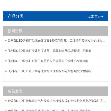
明
产品分类
点击展开+
新闻资讯
欧司朗LED天棚灯系统光效突破140流明每瓦：工业照明节能改造的核心指标解析
飞利浦LED投光灯安装角度调节、风载影响及现场调试注意事项
飞利浦LED投光灯户外工程照明应用场景与日常维护检修指南
飞利浦LED灯带基于半导体发光原理的构造与智能调控技术解析
相关文章
欧司朗LED灯管单端进电与双端进电接线方式的电气安全差异及选型注意事项