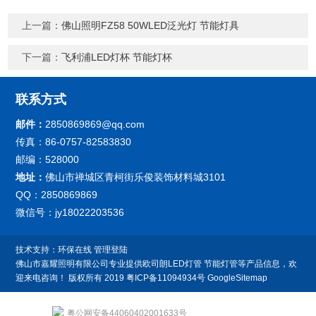
上一篇：
佛山照明FZ58 50WLED泛光灯 节能灯具
下一篇：
飞利浦LED灯杯 节能灯杯
联系方式
邮件：
2850869869@qq.com
传真：86-0757-82583830
邮编：528000
地址：
佛山市禅城区青柯街乐俊装饰材料城3101
QQ：2850869869
微信号：jy18022203536
技术支持：
环保在线
管理登陆
佛山市嘉耀照明有限公司专业提供欧司朗LED灯管 节能灯管等产品信息，欢
迎来电咨询！
版权所有 2019
粤ICP备11094934号
GoogleSitemap
粤公网安备44060402001633号