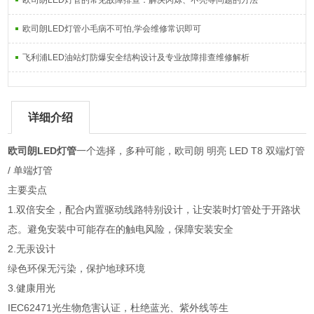
欧司朗LED灯管的常见故障排查：解决闪烁、不亮等问题的方法
欧司朗LED灯管小毛病不可怕,学会维修常识即可
飞利浦LED油站灯防爆安全结构设计及专业故障排查维修解析
详细介绍
欧司朗LED灯管
一个选择，多种可能，欧司朗 明亮 LED T8 双端灯管
/ 单端灯管
主要卖点
1.双倍安全，配合内置驱动线路特别设计，让安装时灯管处于开路状
态。避免安装中可能存在的触电风险，保障安装安全
2.无汞设计
绿色环保无污染，保护地球环境
3.健康用光
IEC62471光生物危害认证，杜绝蓝光、紫外线等生