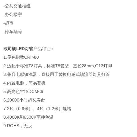
-公共交通枢纽
-办公楼宇
-超市
-停车场等
欧司朗LED灯管
产品特征：
1.显色指数CRI>80
2.适配于标准T8灯具，标准T8管型，直径28mm,G13灯脚
3.兼容电感镇流器，直接用于替换电感式镇流器灯具灯管
4.内置电源，简易替换
5.高光色*性SDCM<6
6.20000小时超长寿命
7.2尺（0.6米）、4尺（1.2米）规格
8.4000K和6500K两种色温
9.ROHS，无汞