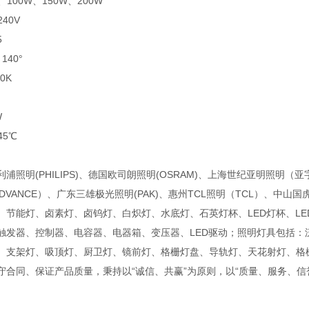
100W、150W、200W
40V
5
140°
0K
W
45℃
浦照明(PHILIPS)、德国欧司朗照明(OSRAM)、上海世纪亚明照明（
DVANCE）、广东三雄极光照明(PAK)、惠州TCL照明（TCL）、
、节能灯、卤素灯、卤钨灯、白炽灯、水底灯、石英灯杯、LED灯杯、LED
触发器、控制器、电容器、电器箱、变压器、LED驱动；照明灯具包括
、支架灯、吸顶灯、厨卫灯、镜前灯、格栅灯盘、导轨灯、天花射灯、格
守合同、保证产品质量，秉持以“诚信、共赢”为原则，以“质量、服务、