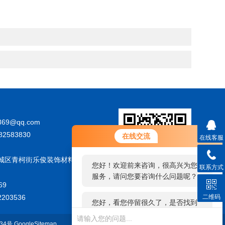
869@qq.com
您好！欢迎前来咨询，很高兴为您
82583830
在线交流
在线客服
服务，请问您要咨询什么问题呢？
城区青柯街乐俊装饰材料城
您好，看您停留很久了，是否找到
联系方式
了需求产品，您可以直接在线与我
69
联系！
203536
二维码
934号
GoogleSitemap
技术支持：
环保在线
管理登陆