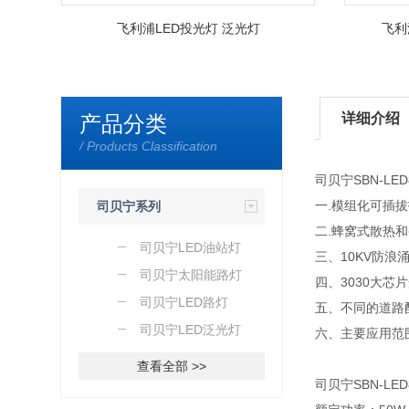
飞利浦LED投光灯 泛光灯
飞利
详细介绍
产品分类
/ Products Classification
司贝宁SBN-LED
一.模组化可插
司贝宁系列
二.蜂窝式散热
司贝宁LED油站灯
三、10KV防浪
司贝宁太阳能路灯
四、3030大芯
司贝宁LED路灯
五、不同的道路
司贝宁LED泛光灯
六、主要应用范
查看全部 >>
司贝宁SBN-LE