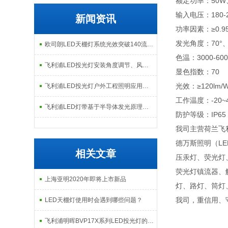
额定功率：50W、
输入电压：180-2
新闻资讯
功率因素：≥0.9
发光角度：70°、
欧司朗LED天棚灯系统光效突破140流明每瓦：工业照明节能改造的核心指标解析
色温：3000-600
飞利浦LED投光灯安装角度调节、风载影响及现场调试注意事项
显色指数：70
光效：≥120lm/
飞利浦LED投光灯户外工程照明应用场景与日常维护检修指南
工作温度：-20~
飞利浦LED灯带基于半导体发光原理的构造与智能调控技术解析
防护等级：IP65
我司主营荷兰飞利
德万斯照明（LE
相关文章
压汞灯、荧光灯
荧光灯镇流器、
上海亚明2020年即将上市新品
灯、路灯、筒灯
我司，重信用、
LED天棚灯使用时会遇到哪些问题？
飞利浦明晖BVP17X系列LED投光灯的优势及特点