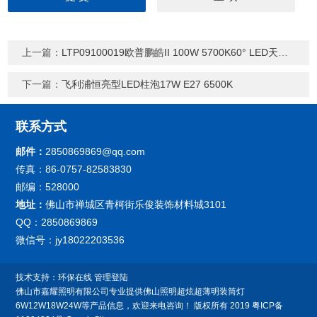
上一篇：
LTP09100019欧普鹏皓II 100W 5700K60° LED天棚灯厂房灯
下一篇：
飞利浦恒亮型LED柱泡17W E27 6500K
联系方式
邮件：
2850869869@qq.com
传真：86-0757-82583830
邮编：528000
地址：
佛山市禅城区青柯街乐俊装饰材料城3101
QQ：2850869869
微信号：jy18022203536
技术支持：
环保在线
管理登陆
佛山市嘉耀照明有限公司专业提供佛山照明超炫超薄明装筒灯
6W12W18W24W等产品信息，欢迎来电咨询！
版权所有 2019
粤ICP备