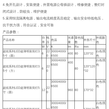
4.免开孔设计，安装便捷，外置电源公母插设计，维修便捷，整灯封
闭式设计，防蚊虫，维护便捷
5.采用恒流隔离电源，输出电流精度高且稳定，输出安全特低电压，
抗干扰力强，符合认证，安全可靠
产品参数：
功
电
光通
显色指
外观颜
产品名称
色温
外形尺寸
率
压
量
数
色
W
V
K
lm
Ra
mm
超炫系列LED超薄明装筒灯3.
22
3000/4000/
白色/黑
6
400
80
120*32
5寸（圆）
0
6500
色
3000/4000/
白色/黑
400
6500
色
超炫系列LED超薄明装筒灯3.
22
120*120
6
80
5寸（方）
0
*32
3000/4000/
白色/黑
6500
色
超炫系列LED超薄明装筒灯5
22
12
960
80
170*32
寸（圆）
0
3000/4000/
白色/黑
6500
色