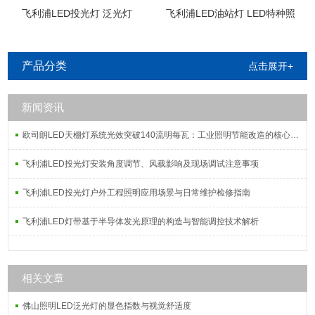
飞利浦LED投光灯 泛光灯
飞利浦LED油站灯 LED特种照
明
产品分类
点击展开+
新闻资讯
欧司朗LED天棚灯系统光效突破140流明每瓦：工业照明节能改造的核心指标解析
飞利浦LED投光灯安装角度调节、风载影响及现场调试注意事项
飞利浦LED投光灯户外工程照明应用场景与日常维护检修指南
飞利浦LED灯带基于半导体发光原理的构造与智能调控技术解析
相关文章
佛山照明LED泛光灯的显色指数与视觉舒适度