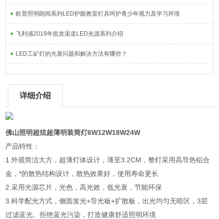
欧普照明朗阅系列LED护眼教室灯具呵护青少年视力及学习环境
飞利浦2019年批发渠道LED光源系列介绍
LED工矿灯的光衰问题和解决方法有哪些？
详细介绍
佛山照明超炫超薄明装筒灯6W12W18W24W
产品特性：
1.外观简洁大方，超薄灯体设计，薄至3.2CM，整灯采用高导热铝合
金，*的散热结构设计，散热效果好，使用寿命更长
2.采用光源芯片，光色，高光效，低光衰，节能环保
3.科学配光方式，侧面发光+导光板+扩散板，出光均匀无暗区，3层
过滤蓝光。拒绝蓝光污染，打造健康舒适照明环境