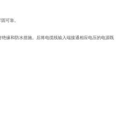
牢固可靠。
做好绝缘和防水措施。后将电缆线输入端接通相应电压的电源既