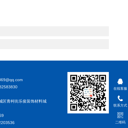
869@qq.com
82583830
在线客服
城区青柯街乐俊装饰材料城
联系方式
69
203536
二维码