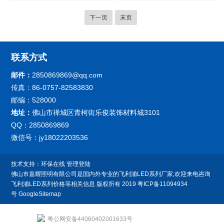
5700K IP65 LED投射灯
30W50W70WLED投光灯
下一页
末页
联系方式
邮件：
2850869869@qq.com
传真：86-0757-82583830
邮编：528000
地址：
佛山市禅城区青柯街乐俊装饰材料城3101
QQ：2850869869
微信号：jy18022203536
技术支持：
环保在线
管理登陆
佛山市嘉耀照明有限公司是国内外专业的飞利浦LED系列厂家,欢迎来电咨询
飞利浦LED系列价格等相关信息
版权所有 2019
粤ICP备11094934
号
GoogleSitemap
粤公网安备44060402001633号