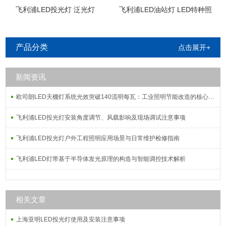
飞利浦LED投光灯 泛光灯
飞利浦LED油站灯 LED特种照
明
产品分类
点击展开+
新闻资讯
欧司朗LED天棚灯系统光效突破140流明每瓦：工业照明节能改造的核心指标解析
飞利浦LED投光灯安装角度调节、风载影响及现场调试注意事项
飞利浦LED投光灯户外工程照明应用场景与日常维护检修指南
飞利浦LED灯带基于半导体发光原理的构造与智能调控技术解析
相关文章
上海亚明LED投光灯使用及安装注意事项