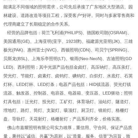
能满足不同领域的照明需求，公司先后承接了广东地区大型酒店、园
林建设、道路改造等项目工程，深受客户*好评。同时与多家零售商和
代理商建立了长期稳定的合作关系。
经营的品牌包括：荷兰飞利浦(PHILIPS)、德国欧司朗(OSRAM)、
美国通用(GE)、上海亚明(亚字、1923牌)、福建源光亚明(JK)、三雄
极光(PAK)、惠州雷士(NVC)、西顿照明(CDN)、司贝宁(SPRING)、
贝斯龙(BSL)、上海乐亭照明(LT)、银雨(Neo-NeoN)、吉迪照明(GD
LED)、西利照明；其中光源产品包括金卤灯、高压钠灯、高压汞灯、
荧光灯、节能灯、卤素灯、卤钨灯、碘钨灯、白炽灯、水底灯、石英
灯杯、LED灯杯、LED灯条；电器产品包括：HID镇流器、荧光灯镇
流器、触发器、控制器、电容器、电器箱、变压器、LED驱动；照明
灯具包括：泛光灯、投光灯、工矿灯、体育场灯、油站灯、隧道灯、
埋地灯、路灯、筒灯、支架灯、吸顶灯、厨卫灯、镜前灯、格栅灯
盘、导轨灯、天花射灯、格栅射灯；产品系列齐全，价格实惠。
佛山市嘉耀照明有限公司实力雄厚，重信用、守合同、保证产品质
量，秉持以“诚信、共赢”为原则，以“质量、服务、信誉”为宗旨，致