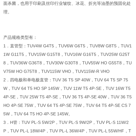
面杀菌，也用于印刷及丝印行业皱纹、冰花、折光等油墨的预固化处
理。
产品规格类型有：
1．直管型：TUV4W G4T5，TUV6W G6T5，TUV8W G8T5，TUV1
1W G11T5，TUV15W G15T8，TUV16W G16T5，TUV25W G25T
8，TUV36W G36T8，TUV30W G30T8，TUV55W HO G55T8，TU
V75W HO G75T8，TUV115W VHO，TUV115W-R VHO
2．四电极和单电极直管：TUV 36 T5 SP 40W，TUV 64 T5 SP 75
W，TUV 64 T5 HO SP 145W，TUV 11W T5 4P-SE，TUV 16W T5
4P-SE，TUV 25W T5 4P-SE，TUV 36 T5 4P-SE 40W，TUV 36 T5
HO 4P-SE 75W，TUV 64 T5 4P-SE 75W，TUV 64 T5 4P-SE CS 7
5W，TUV 64 T5 HO 4P-SE 145W。
3．H管：TUV PL-S 5W/2P，TUV PL-S 9W/2P，TUV PL-S 11W/2
P，TUV PL-L 18W/4P，TUV PL-L 36W/4P，TUV PL-L 55W/HF，T