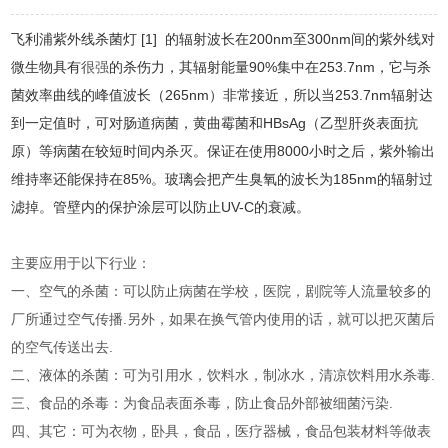
飞利浦紫外线杀菌灯 [1] 的辐射波长在200nm至300nm间的紫外线对
微生物具有
很强
的杀伤力，其辐射能量90%集中在253.7nm，它与杀
菌效率曲线的峰值波长（265nm）非常接近，所以当253.7nm辐射达
到一定值时，可对肠道病菌，黄曲霉菌和HBsAg（乙型肝炎表面抗
原）等病菌在较短时间内杀灭。保证在使用8000小时之后，紫外输出
维持率还能保持在85%。玻璃会把产生臭氧的波长为185nm的辐射过
滤掉。管壁内的保护涂层可以防止UV-C的衰减。
主要应用于以下行业：
一、空气的杀菌：可以防止病菌在学校，医院，剧院等人流量较多的
厂所通过空气传播.另外，如果在换气管内使用的话，就可以把灭菌后
的空气传送出去.
二、液体的杀菌：可为引用水，饮料水，制冰水，清凉饮料用水杀毒.
三、食品的杀毒：为食品表面杀毒，防止食品外部被细菌污染.
四、其它：可为衣物，卧具，食品，医疗器械，食品包装材料等做表