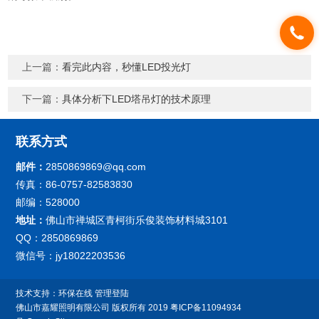
上一篇：
看完此内容，秒懂LED投光灯
下一篇：
具体分析下LED塔吊灯的技术原理
联系方式
邮件：
2850869869@qq.com
传真：86-0757-82583830
邮编：528000
地址：
佛山市禅城区青柯街乐俊装饰材料城3101
QQ：2850869869
微信号：jy18022203536
技术支持：
环保在线
管理登陆
佛山市嘉耀照明有限公司
版权所有 2019
粤ICP备11094934