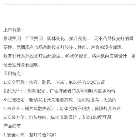
上市背景：
景观照明、厂区照明、园林亮化、媒介亮化......无不凸显投光灯的重
要性。然而现有市场杂牌投光灯较多，性能、寿命都没有保障。
欧普轩烨系列投光灯由此诞生，40x80°配光，横向纵向安装设计，更
适合室外亮化照明。
应用特点：
1.安全可靠：抗震、防风、IP65，IK06符合CQC认证
2.配光**：非对称配光，广告牌或者门头照明时照度更均匀
3.性能稳定：驱动采用开关电源方式，恒流精度高，无频闪
4.寿命长：鳍片式散热设计，灯体腔内不积热，保障灯具寿命
5.安装方便：灯头横向、纵向安装设计，支架180度可调
产品细节
1.安全可靠，整灯符合CQC