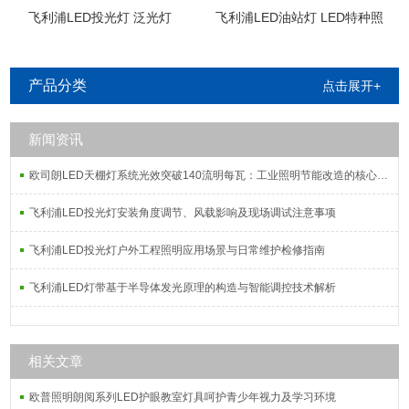
飞利浦LED投光灯 泛光灯
飞利浦LED油站灯 LED特种照
明
产品分类
点击展开+
新闻资讯
欧司朗LED天棚灯系统光效突破140流明每瓦：工业照明节能改造的核心指标解析
飞利浦LED投光灯安装角度调节、风载影响及现场调试注意事项
飞利浦LED投光灯户外工程照明应用场景与日常维护检修指南
飞利浦LED灯带基于半导体发光原理的构造与智能调控技术解析
相关文章
欧普照明朗阅系列LED护眼教室灯具呵护青少年视力及学习环境