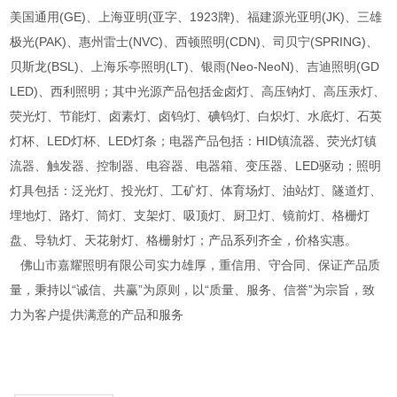
美国通用(GE)、上海亚明(亚字、1923牌)、福建源光亚明(JK)、三雄
极光(PAK)、惠州雷士(NVC)、西顿照明(CDN)、司贝宁(SPRING)、
贝斯龙(BSL)、上海乐亭照明(LT)、银雨(Neo-NeoN)、吉迪照明(GD
LED)、西利照明；其中光源产品包括金卤灯、高压钠灯、高压汞灯、
荧光灯、节能灯、卤素灯、卤钨灯、碘钨灯、白炽灯、水底灯、石英
灯杯、LED灯杯、LED灯条；电器产品包括：HID镇流器、荧光灯镇
流器、触发器、控制器、电容器、电器箱、变压器、LED驱动；照明
灯具包括：泛光灯、投光灯、工矿灯、体育场灯、油站灯、隧道灯、
埋地灯、路灯、筒灯、支架灯、吸顶灯、厨卫灯、镜前灯、格栅灯
盘、导轨灯、天花射灯、格栅射灯；产品系列齐全，价格实惠。
佛山市嘉耀照明有限公司实力雄厚，重信用、守合同、保证产品质
量，秉持以“诚信、共赢”为原则，以“质量、服务、信誉”为宗旨，致
力为客户提供满意的产品和服务