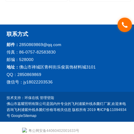
菌灯现货254nm波长
TUV36WT8消毒灯管 节能
灯管
联系方式
邮件：
2850869869@qq.com
传真：86-0757-82583830
邮编：528000
地址：
佛山市禅城区青柯街乐俊装饰材料城3101
QQ：2850869869
微信号：jy18022203536
技术支持：
环保在线
管理登陆
佛山市嘉耀照明有限公司是国内外专业的飞利浦紫外线杀菌灯厂家,欢迎来电
咨询飞利浦紫外线杀菌灯价格等相关信息
版权所有 2019
粤ICP备11094934
号
GoogleSitemap
粤公网安备44060402001633号