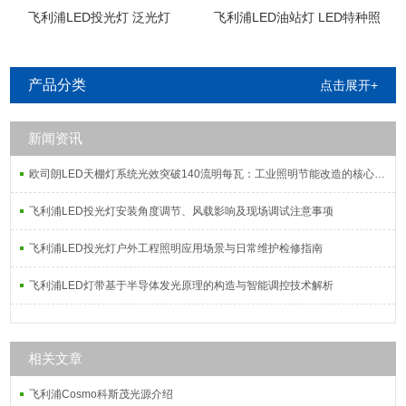
飞利浦LED投光灯 泛光灯
飞利浦LED油站灯 LED特种照
明
产品分类
点击展开+
新闻资讯
欧司朗LED天棚灯系统光效突破140流明每瓦：工业照明节能改造的核心指标解析
飞利浦LED投光灯安装角度调节、风载影响及现场调试注意事项
飞利浦LED投光灯户外工程照明应用场景与日常维护检修指南
飞利浦LED灯带基于半导体发光原理的构造与智能调控技术解析
相关文章
飞利浦Cosmo科斯茂光源介绍