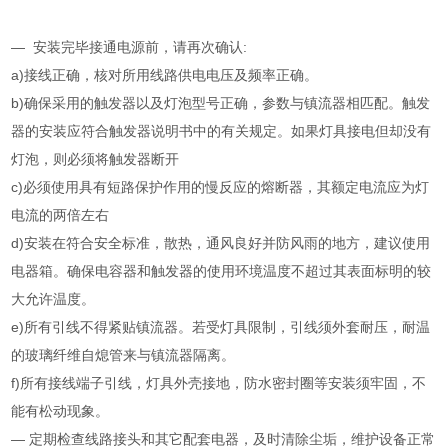
— 安装完毕接通电源前，请再次确认:
a)接线正确，核对所用线路供电电压及频率正确。
b)确保采用的触发器以及灯泡型号正确，参数与镇流器相匹配。触发
器的安装应符合触发器说明书中的有关规定。如果灯具接电但却没有
灯泡，则必须将触发器断开
c)必须使用具有短路保护作用的慢反应的熔断器，其额定电流应为灯
电流的两倍左右
d)安装在符合安全标准，散热，通风良好并防风雨的地方，建议使用
电器箱。确保电容器和触发器的使用环境温度不超过其表面标明的较
大允许温度。
e)所有引线不得紧贴镇流器。若受灯具限制，引线须外套耐压，耐温
的玻璃纤维自熄管来与镇流器隔离。
f)所有接线端子引线，灯具外壳接地，防水密封圈等安装须牢固，不
能有松动现象。
— 定期检查线路接头和其它配套电器，及时清除尘垢，维护设备正常