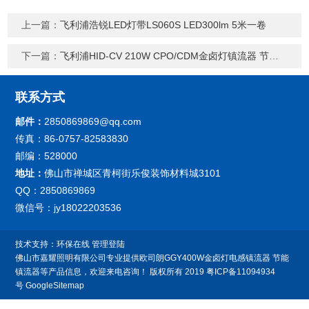
上一篇：
飞利浦浩锐LED灯带LS060S LED300lm 5米一卷
下一篇：
飞利浦HID-CV 210W CPO/CDM金卤灯镇流器 节能镇流器
联系方式
邮件：
2850869869@qq.com
传真：86-0757-82583830
邮编：528000
地址：
佛山市禅城区青柯街乐俊装饰材料城3101
QQ：2850869869
微信号：jy18022203536
技术支持：
环保在线
管理登陆
佛山市嘉耀照明有限公司专业提供欧司朗GGY400W金卤灯电感镇流器 节能
镇流器等产品信息，欢迎来电咨询！
版权所有 2019
粤ICP备11094934
号
GoogleSitemap