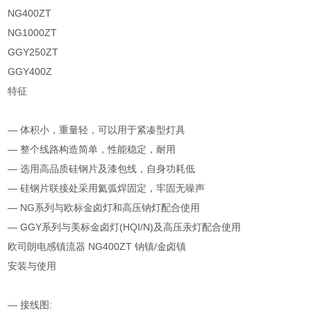
NG400ZT
NG1000ZT
GGY250ZT
GGY400Z
特征
— 体积小，重量轻，可以用于紧凑型灯具
— 整个线路构造简单，性能稳定，耐用
— 选用高品质硅钢片及漆包线，自身功耗低
— 硅钢片联接处采用氦弧焊固定，牢固无噪声
— NG系列与欧标金卤灯和高压钠灯配合使用
— GGY系列与美标金卤灯(HQI/N)及高压汞灯配合使用
欧司朗电感镇流器 NG400ZT 钠镇/金卤镇
安装与使用
— 接线图: