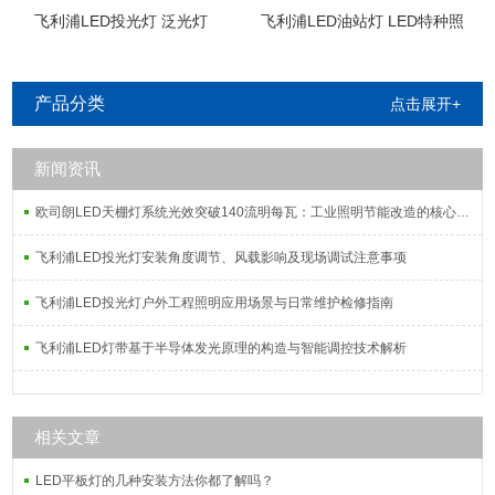
飞利浦LED投光灯 泛光灯
飞利浦LED油站灯 LED特种照
明
产品分类
点击展开+
新闻资讯
欧司朗LED天棚灯系统光效突破140流明每瓦：工业照明节能改造的核心指标解析
飞利浦LED投光灯安装角度调节、风载影响及现场调试注意事项
飞利浦LED投光灯户外工程照明应用场景与日常维护检修指南
飞利浦LED灯带基于半导体发光原理的构造与智能调控技术解析
相关文章
LED平板灯的几种安装方法你都了解吗？