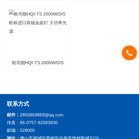
70W150W250W双端金卤
大功率双端金卤灯 大功率
灯 大功率光源
光源
欧司朗HQI-TS 2000W/D/S
欧标进口双端金卤灯 大功
率光源
联系方式
邮件：
2850869869@qq.com
传真：86-0757-82583830
邮编：528000
地址：
佛山市禅城区青柯街乐俊装饰材料城3101