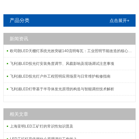
明
产品分类
点击展开+
新闻资讯
欧司朗LED天棚灯系统光效突破140流明每瓦：工业照明节能改造的核心指标解析
飞利浦LED投光灯安装角度调节、风载影响及现场调试注意事项
飞利浦LED投光灯户外工程照明应用场景与日常维护检修指南
飞利浦LED灯带基于半导体发光原理的构造与智能调控技术解析
相关文章
上海亚明LED工矿灯的常识性知识普及