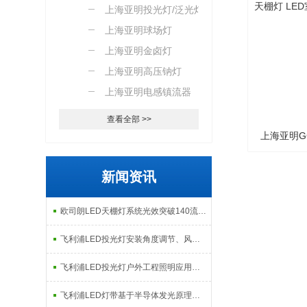
上海亚明投光灯/泛光灯
上海亚明球场灯
上海亚明金卤灯
上海亚明高压钠灯
上海亚明电感镇流器
查看全部 >>
上海亚明GC
天棚灯 
新闻资讯
欧司朗LED天棚灯系统光效突破140流明每瓦：工业照明节能改造的核心指标解析
飞利浦LED投光灯安装角度调节、风载影响及现场调试注意事项
飞利浦LED投光灯户外工程照明应用场景与日常维护检修指南
飞利浦LED灯带基于半导体发光原理的构造与智能调控技术解析