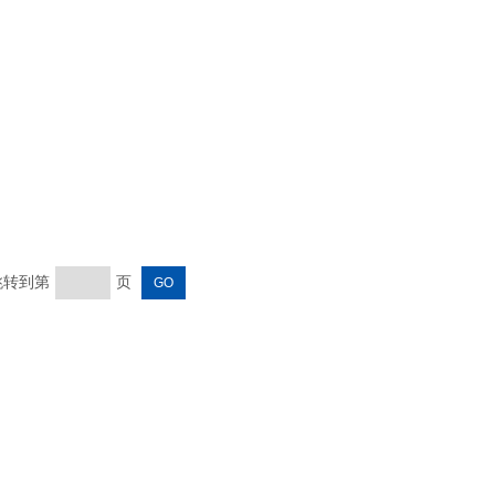
照明
灯
 跳转到第
页