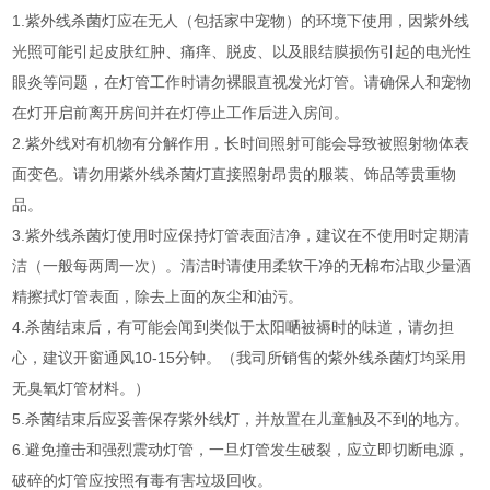
1.紫外线杀菌灯应在无人（包括家中宠物）的环境下使用，因紫外线
光照可能引起皮肤红肿、痛痒、脱皮、以及眼结膜损伤引起的电光性
眼炎等问题，在灯管工作时请勿裸眼直视发光灯管。请确保人和宠物
在灯开启前离开房间并在灯停止工作后进入房间。
2.紫外线对有机物有分解作用，长时间照射可能会导致被照射物体表
面变色。请勿用紫外线杀菌灯直接照射昂贵的服装、饰品等贵重物
品。
3.紫外线杀菌灯使用时应保持灯管表面洁净，建议在不使用时定期清
洁（一般每两周一次）。清洁时请使用柔软干净的无棉布沾取少量酒
精擦拭灯管表面，除去上面的灰尘和油污。
4.杀菌结束后，有可能会闻到类似于太阳嗮被褥时的味道，请勿担
心，建议开窗通风10-15分钟。（我司所销售的紫外线杀菌灯均采用
无臭氧灯管材料。）
5.杀菌结束后应妥善保存紫外线灯，并放置在儿童触及不到的地方。
6.避免撞击和强烈震动灯管，一旦灯管发生破裂，应立即切断电源，
破碎的灯管应按照有毒有害垃圾回收。