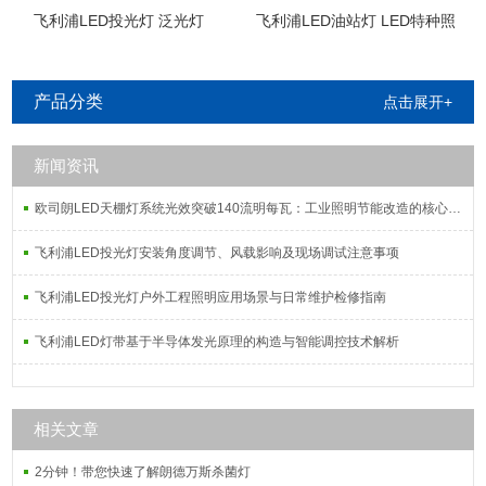
飞利浦LED投光灯 泛光灯
飞利浦LED油站灯 LED特种照
明
产品分类
点击展开+
新闻资讯
欧司朗LED天棚灯系统光效突破140流明每瓦：工业照明节能改造的核心指标解析
飞利浦LED投光灯安装角度调节、风载影响及现场调试注意事项
飞利浦LED投光灯户外工程照明应用场景与日常维护检修指南
飞利浦LED灯带基于半导体发光原理的构造与智能调控技术解析
相关文章
2分钟！带您快速了解朗德万斯杀菌灯