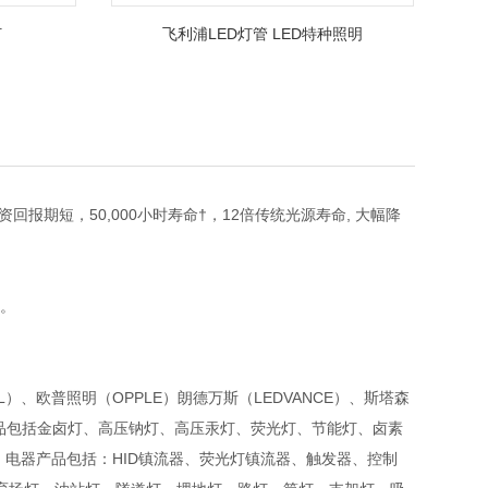
灯
飞利浦LED灯管 LED特种照明
资回报期短，50,000小时寿命†，12倍传统光源寿命, 大幅降
所。
SL）、欧普照明（OPPLE）朗德万斯（LEDVANCE）、斯塔森
，光源产品包括金卤灯、高压钠灯、高压汞灯、荧光灯、节能灯、卤素
灯；电器产品包括：HID镇流器、荧光灯镇流器、触发器、控制