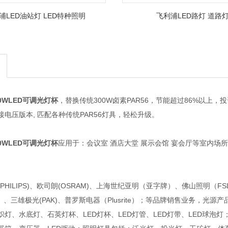
浦LED油站灯 LED特种照明
飞利浦LED路灯 道路
40WLED可调光灯杯
，替换传统300W卤素PAR56，节能超过86%以上，投
电压版本, 匹配各种传统PAR56灯具，轻松升级。
40WLED可调光灯杯
应用于：会议室 酒店大堂 展示会馆 宴会厅等室内场
PHILIPS)、欧司朗(OSRAM)、上海世纪亚明（亚字牌）、佛山照明（F
SE）、三雄极光(PAK)、普罗斯电器（Plusrite）；等品牌销售业务
炽灯、水底灯、石英灯杯、LED灯杯、LED灯管、LED灯带、LED球泡