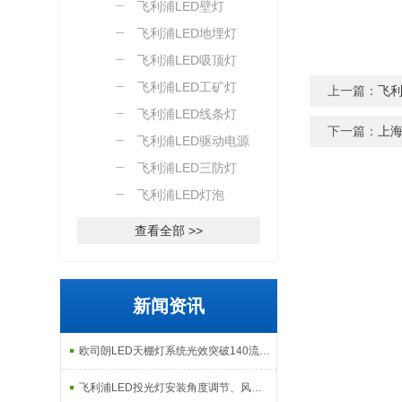
飞利浦LED壁灯
飞利浦LED地埋灯
飞利浦LED吸顶灯
飞利浦LED工矿灯
上一篇：
飞利
飞利浦LED线条灯
下一篇：
上海
飞利浦LED驱动电源
飞利浦LED三防灯
飞利浦LED灯泡
查看全部 >>
新闻资讯
欧司朗LED天棚灯系统光效突破140流明每瓦：工业照明节能改造的核心指标解析
飞利浦LED投光灯安装角度调节、风载影响及现场调试注意事项