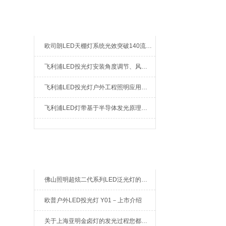
新闻资讯
欧司朗LED天棚灯系统光效突破140流明每瓦：工业照明节能改造的核心指标解析
飞利浦LED投光灯安装角度调节、风载影响及现场调试注意事项
飞利浦LED投光灯户外工程照明应用场景与日常维护检修指南
飞利浦LED灯带基于半导体发光原理的构造与智能调控技术解析
相关文章
佛山照明超炫二代系列LED泛光灯的特点及使用场所
欧普户外LED投光灯 Y01－上市介绍
关于上海亚明金卤灯的发光过程您都了解吗？