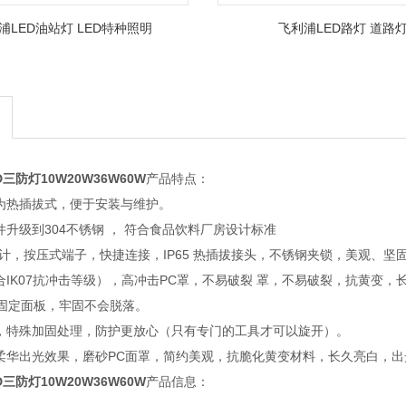
浦LED油站灯 LED特种照明
飞利浦LED路灯 道路
D三防灯10W20W36W60W
产品特点：
改为热插拔式，便于安装与维护。
件升级到304不锈钢 ， 符合食品饮料厂房设计标准
65设计，按压式端子，快捷连接，IP65 热插拔接头，不锈钢夹锁，美观、
符合IK07抗冲击等级），高冲击PC罩，不易破裂 罩，不易破裂，抗黄变
固定面板，牢固不会脱落。
计，特殊加固处理，防护更放心（只有专门的工具才可以旋开）。
剂柔华出光效果，磨砂PC面罩，简约美观，抗脆化黄变材料，长久亮白，出
D三防灯10W20W36W60W
产品信息：