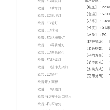
技术参数：
欧普LED庭院灯
【电压】：220V
欧普LED草坪灯
【色温】：5700
欧普LED地埋灯
【功率】：10W/2
欧普LED射灯
【长度】：0.6米
欧普LED球泡
【材质】：PC
欧普LED格栅射灯
【防护等级】：I
欧普LED导轨射灯
【显色指数】：8
欧普LED调色筒灯
【平均寿命】：3
欧普LED防爆灯
【功率因素】：0
欧普LED洁净支架灯
【安装方式】：
欧普LED筒灯
【适用范围】：
欧普开关面板
欧普LED吸顶灯
欧普消防安全出口指示灯
欧普消防应急灯