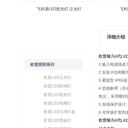
飞利浦LED投光灯 泛光灯
飞利
详细介绍
产品分类
/ Products Classification
欧普臻凡II代LE
1.输入电源线
欧普照明系列
2.安装卡扣和配
欧普LED玉米灯
3.紧固型 IP
欧普LED防潮灯
4.坚固耐用（
欧普LED线形灯
热沉，采用螺丝
欧普LED地脚灯
5.加强保护设
欧普LED洁净灯盘
6.光学级扩散
欧普LED黑板灯
欧普臻凡II代LE