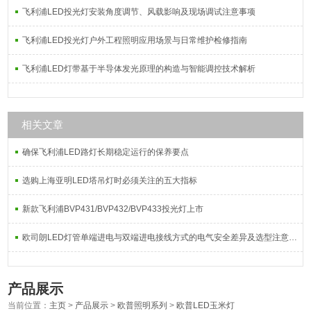
飞利浦LED投光灯安装角度调节、风载影响及现场调试注意事项
飞利浦LED投光灯户外工程照明应用场景与日常维护检修指南
飞利浦LED灯带基于半导体发光原理的构造与智能调控技术解析
相关文章
确保飞利浦LED路灯长期稳定运行的保养要点
选购上海亚明LED塔吊灯时必须关注的五大指标
新款飞利浦BVP431/BVP432/BVP433投光灯上市
欧司朗LED灯管单端进电与双端进电接线方式的电气安全差异及选型注意事项
产品展示
当前位置：
主页
>
产品展示
>
欧普照明系列
>
欧普LED玉米灯