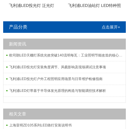
飞利浦LED投光灯 泛光灯
飞利浦LED油站灯 LED特种照
明
产品分类
点击展开+
新闻资讯
欧司朗LED天棚灯系统光效突破140流明每瓦：工业照明节能改造的核心指标解析
飞利浦LED投光灯安装角度调节、风载影响及现场调试注意事项
飞利浦LED投光灯户外工程照明应用场景与日常维护检修指南
飞利浦LED灯带基于半导体发光原理的构造与智能调控技术解析
相关文章
上海亚明ZD105系列LED路灯安装说明书