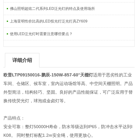
佛山照明超炫二代系列LED泛光灯的特点及使用场所
上海亚明性价比高的LED投光灯泛光灯具ZY609
使用LED泛光灯时需要注意哪些要点？
详细介绍
欧普LTP09150016-鹏辰-150W-857-60°天棚灯
适用于恶劣性的工业
车间、仓储区、候车室，室内运动场馆等高、中空间天棚照明。产品
外型简洁，结构轻巧、坚固。良好的产品性能保证，可广泛应用于替
换传统荧光灯，球泡或金卤灯等。
产品特点：
安全可靠：整灯50000H寿命，防水等级达到IP65，防冲击水平达到I
K08。 同时整灯标配1.2m安全绳，使用更放心。