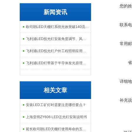
您的姓
新闻资讯
联系电
欧司朗LED天棚灯系统光效突破140流明每瓦：工业照明节能改造的核心指标解析
飞利浦LED投光灯安装角度调节、风载影响及现场调试注意事项
常用邮
飞利浦LED投光灯户外工程照明应用场景与日常维护检修指南
省
飞利浦LED灯带基于半导体发光原理的构造与智能调控技术解析
详细地
相关文章
补充说
安装LED工矿灯时需要注意哪些要点？
上海亚明ZY606 LED泛光灯安装说明书
延长欧司朗LED天棚灯使用寿命的五大保养技巧