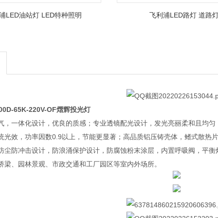
浦LED油站灯 LED特种照明
飞利浦LED路灯 道路
00D-65K-220V-OF熠辉投光灯
气，一体化设计，优良的质感；专业透镜配光设计，发光亮丽柔和且均匀
统光效，功率因数0.9以上，节能更显著；高品质铝压铸壳体，鳍式散热
防尘防冲击设计，防浪涌保护设计，防腐蚀粉末涂层，内置呼吸阀，平衡灯
桥梁、园林景观、市政交通和工厂园区等室内外场所。