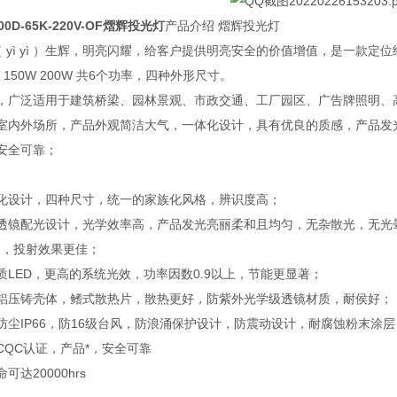
00D-65K-220V-OF熠辉投光灯
产品介绍 熠辉投光灯
（ yì yì ）生辉，明亮闪耀，给客户提供明亮安全的价值增值，是一款定
0W 150W 200W 共6个功率，四种外形尺寸。
，广泛适用于建筑桥梁、园林景观、市政交通、工厂园区、广告牌照明、
室内外场所，产品外观简洁大气，一体化设计，具有优良的质感，产品发
安全可靠；
化设计，四种尺寸，统一的家族化风格，辨识度高；
透镜配光设计，光学效率高，产品发光亮丽柔和且均匀，无杂散光，无光
受，投射效果更佳；
质LED，更高的系统光效，功率因数0.9以上，节能更显著；
铝压铸壳体，鳍式散热片，散热更好，防紫外光学级透镜材质，耐侯好；
防尘IP66，防16级台风，防浪涌保护设计，防震动设计，耐腐蚀粉末涂
CQC认证，产品*，安全可靠
达20000hrs