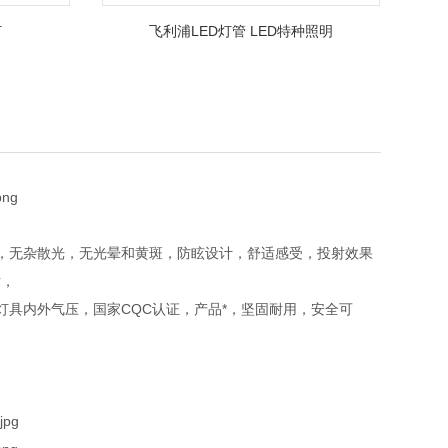
灯
飞利浦LED灯管 LED特种照明
，无杂散光，无光晕和黄斑，防眩设计，舒适感受，投射效果
片，
具内外气压，国家CQC认证，产品*，坚固耐用，安全可