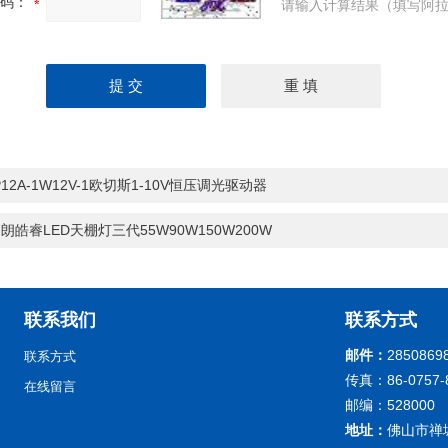
码：
请输入计算结果（填写阿拉
P12A-1W12V-1欧切斯1-10V恒压调光驱动器
朗皓睿LED天棚灯三代55W90W150W200W
联系我们
联系方式
邮件：
2850869
联系方式
传真：86-0757-
在线留言
邮编：528000
地址：
佛山市禅