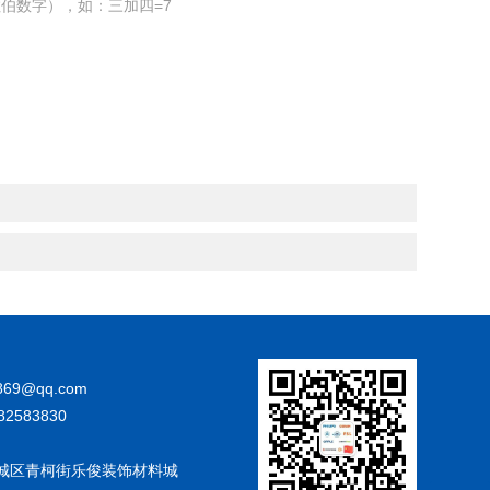
伯数字），如：三加四=7
869@qq.com
82583830
城区青柯街乐俊装饰材料城