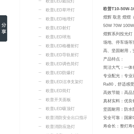
欧普LED庭院灯
欧普T10-50W-1
欧普LED草坪灯
熠辉 取意 熠熠
欧普LED地埋灯
50W 70W 10
欧普LED射灯
熠辉系列投光灯
欧普LED球泡
场地、停车场等
欧普LED格栅射灯
高、坚固耐用，
欧普LED导轨射灯
产品特点：
欧普LED调色筒灯
简洁大气：一体
欧普LED防爆灯
专业配光：专业
欧普LED洁净支架灯
Ra80，舒适感
欧普LED筒灯
高效节能：高品
欧普开关面板
真材实料：优良
欧普LED吸顶灯
坚固耐用：防水
欧普消防安全出口指示灯
安全可靠：国家
寿命长：整灯寿命可
欧普消防应急灯