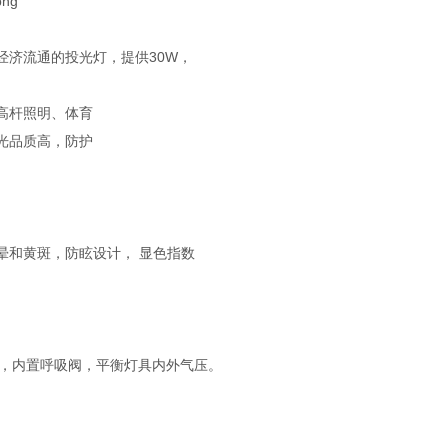
位经济流通的投光灯，提供30W，
高杆照明、体育
光品质高，防护
晕和黄斑，防眩设计， 显色指数
层，内置呼吸阀，平衡灯具内外气压。