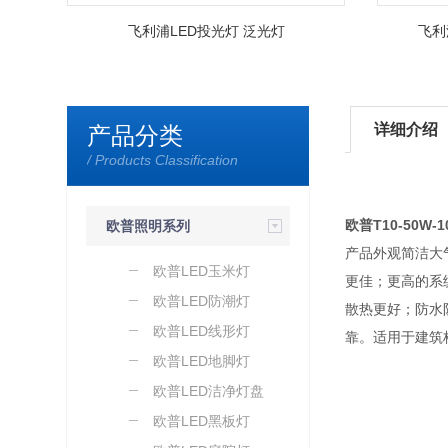
飞利浦LED投光灯 泛光灯
飞利
详细介绍
产品分类
/ Products Classification
欧普T10-50W-1
欧普照明系列
产品外观简洁大
欧普LED玉米灯
更佳；更高的系
欧普LED防潮灯
散热更好；防水
欧普LED线形灯
靠。适用于建筑
欧普LED地脚灯
欧普LED洁净灯盘
欧普LED黑板灯