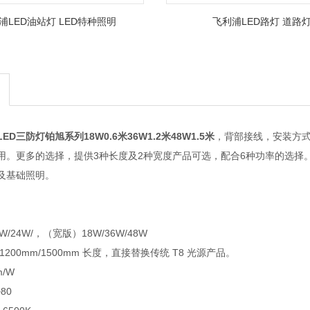
浦LED油站灯 LED特种照明
飞利浦LED路灯 道路
D三防灯铂旭系列18W0.6米36W1.2米48W1.5米
，背部接线，安装方式便
。更多的选择，提供3种长度及2种宽度产品可选，配合6种功率的选择。系统
及基础照明。
W/24W/，（宽版）18W/36W/48W
m/1200mm/1500mm 长度，直接替换传统 T8 光源产品。
m/W
>80