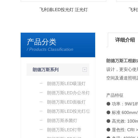
飞利浦LED投光灯 泛光灯
飞利
详细介绍
产品分类
/ Products Classification
朗德万斯工程款LE
设计，更安心使用
朗德万斯系列
空间及通道照明
朗德万斯LED吸顶灯
朗德万斯LED办公吊灯
产品特征
朗德万斯LED面板灯
⚫ 功率：9W/18
朗德万斯LED投光灯/泛光
⚫ 标准 600m
灯
朗德万斯杀菌灯
⚫ 高光效: 100l
朗德万斯LED灯带
⚫ 显色性: CRI 