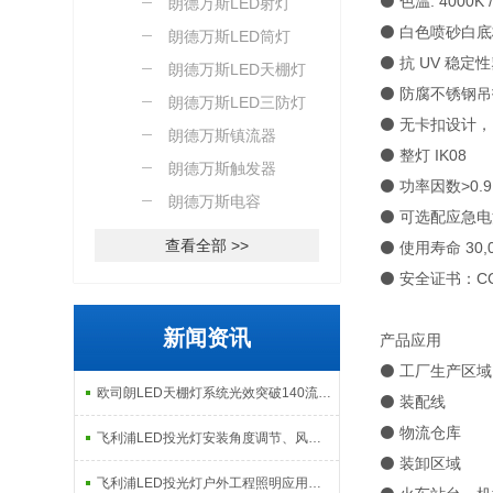
⚫ 色温: 4000K /
朗德万斯LED射灯
⚫ 白色喷砂白
朗德万斯LED筒灯
⚫ 抗 UV 稳
朗德万斯LED天棚灯
⚫ 防腐不锈钢
朗德万斯LED三防灯
⚫ 无卡扣设计，I
朗德万斯镇流器
⚫ 整灯 IK08
朗德万斯触发器
⚫ 功率因数>0.9
朗德万斯电容
⚫ 可选配应急
查看全部 >>
⚫ 使用寿命 30
⚫ 安全证书：C
新闻资讯
产品应用
⚫ 工厂生产区域
欧司朗LED天棚灯系统光效突破140流明每瓦：工业照明节能改造的核心指标解析
⚫ 装配线
⚫ 物流仓库
飞利浦LED投光灯安装角度调节、风载影响及现场调试注意事项
⚫ 装卸区域
飞利浦LED投光灯户外工程照明应用场景与日常维护检修指南