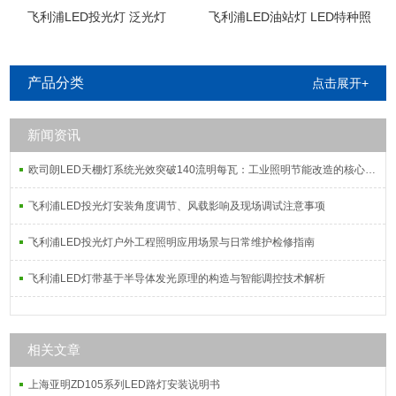
飞利浦LED投光灯 泛光灯
飞利浦LED油站灯 LED特种照
明
产品分类
点击展开+
新闻资讯
欧司朗LED天棚灯系统光效突破140流明每瓦：工业照明节能改造的核心指标解析
飞利浦LED投光灯安装角度调节、风载影响及现场调试注意事项
飞利浦LED投光灯户外工程照明应用场景与日常维护检修指南
飞利浦LED灯带基于半导体发光原理的构造与智能调控技术解析
相关文章
上海亚明ZD105系列LED路灯安装说明书