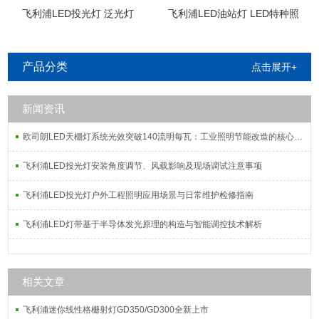
飞利浦LED投光灯 泛光灯
飞利浦LED油站灯 LED特种照
明
产品分类
点击展开+
新闻资讯
欧司朗LED天棚灯系统光效突破140流明每瓦：工业照明节能改造的核心指标解析
飞利浦LED投光灯安装角度调节、风载影响及现场调试注意事项
飞利浦LED投光灯户外工程照明应用场景与日常维护检修指南
飞利浦LED灯带基于半导体发光原理的构造与智能调控技术解析
相关文章
飞利浦迷你线性格栅射灯GD350/GD300全新上市