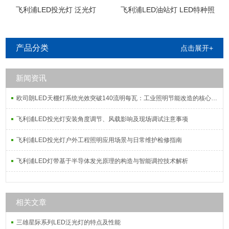
飞利浦LED投光灯 泛光灯
飞利浦LED油站灯 LED特种照
明
产品分类
点击展开+
新闻资讯
欧司朗LED天棚灯系统光效突破140流明每瓦：工业照明节能改造的核心指标解析
飞利浦LED投光灯安装角度调节、风载影响及现场调试注意事项
飞利浦LED投光灯户外工程照明应用场景与日常维护检修指南
飞利浦LED灯带基于半导体发光原理的构造与智能调控技术解析
相关文章
三雄星际系列LED泛光灯的特点及性能