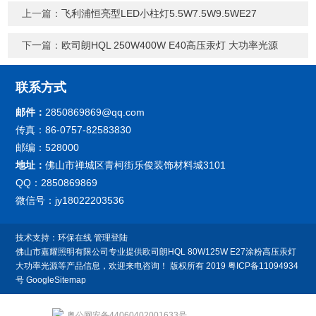
上一篇：
飞利浦恒亮型LED小柱灯5.5W7.5W9.5WE27
下一篇：
欧司朗HQL 250W400W E40高压汞灯 大功率光源
联系方式
邮件：
2850869869@qq.com
传真：86-0757-82583830
邮编：528000
地址：
佛山市禅城区青柯街乐俊装饰材料城3101
QQ：2850869869
微信号：jy18022203536
技术支持：
环保在线
管理登陆
佛山市嘉耀照明有限公司专业提供欧司朗HQL 80W125W E27涂粉高压汞灯
大功率光源等产品信息，欢迎来电咨询！
版权所有 2019
粤ICP备11094934
号
GoogleSitemap
粤公网安备44060402001633号