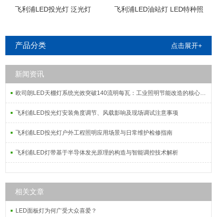
飞利浦LED投光灯 泛光灯
飞利浦LED油站灯 LED特种照
明
产品分类
点击展开+
新闻资讯
欧司朗LED天棚灯系统光效突破140流明每瓦：工业照明节能改造的核心指标解析
飞利浦LED投光灯安装角度调节、风载影响及现场调试注意事项
飞利浦LED投光灯户外工程照明应用场景与日常维护检修指南
飞利浦LED灯带基于半导体发光原理的构造与智能调控技术解析
相关文章
LED面板灯为何广受大众喜爱？