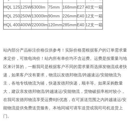
HQL 125
125W
6300lm
75mm
168mm
E27
40支一箱
HQL 250
250W
13000lm
90mm
226mm
E40
12支一箱
HQL 400
400W
22000lm
120mm
285mm
E40
12支一箱
站内部分产品标注价格仅供参考！实际价格需根据客户的订单需求量
来定价，可致电询价！站内所有单价均不含运费。运费是按重量与地
区来计算的，一般我司是根据客户不同的需求量而选择发物流或者快
递，如果客户没有要求，物流以发德邦物流/跨越速运/安能物流为
主，各地专线物流为辅，快递发德邦快递，顺丰等。如果采购数量
大，建议亲发德邦物流/跨越速运/安能物流，货物破损率相对较小，
在我司发德邦物流享受运费8折优惠，在可派送范围之内跨越速运/安
能物流提供免费送货服务。本地同城可请车送货或我司司机送货上
门。