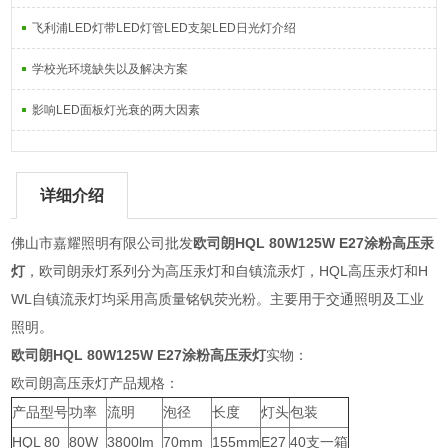
飞利浦LED灯带LED灯管LED支架LED日光灯介绍
学校光环境缺失以及解决方案
影响LED面板灯光衰的两大因素
详细介绍
佛山市嘉耀照明有限公司批发
欧司朗HQL 80W125W E27涂粉高压汞
灯
，欧司朗汞灯系列分为高压汞灯和自镇流汞灯，HQL高压汞灯和H
WL自镇流汞灯均采用高质量铭钒荧光粉。主要用于交通照明及工业
照明。
欧司朗HQL 80W125W E27涂粉高压汞灯
实物：
欧司朗高压汞灯产品规格：
产品型号
功率
流明
泡径
长度
灯头
包装
HQL 80
80W
3800lm
70mm
155mm
E27
40支一箱