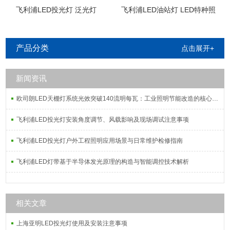
飞利浦LED投光灯 泛光灯
飞利浦LED油站灯 LED特种照
明
产品分类
点击展开+
新闻资讯
欧司朗LED天棚灯系统光效突破140流明每瓦：工业照明节能改造的核心指标解析
飞利浦LED投光灯安装角度调节、风载影响及现场调试注意事项
飞利浦LED投光灯户外工程照明应用场景与日常维护检修指南
飞利浦LED灯带基于半导体发光原理的构造与智能调控技术解析
相关文章
上海亚明LED投光灯使用及安装注意事项