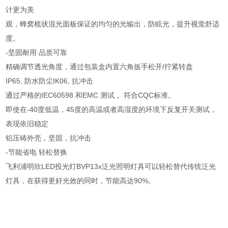
计更为美
观，蜂窝梳状混光面板保证的均匀的光输出，防眩光，提升视觉舒适
度。
-坚固耐用 品质可靠
精确调节透光角度，通过包装盒内置六角扳手松开/拧紧转盘
IP65, 防水防尘IK06, 抗冲击
通过严格的IEC60598 和EMC 测试， 符合CQC标准。
即使在-40度低温，45度的高温或者高湿度的环境下反复开关测试，
表现依旧稳定
铝压铸外壳，坚固，抗冲击
-节能省电 轻松替换
飞利浦明欣LED投光灯BVP13x泛光照明灯具可以轻松替代传统泛光
灯具，在获得更好光效的同时，节能高达90%。