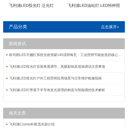
飞利浦LED投光灯 泛光灯
飞利浦LED油站灯 LED特种照
明
产品分类
点击展开+
新闻资讯
欧司朗LED天棚灯系统光效突破140流明每瓦：工业照明节能改造的核心指标解析
飞利浦LED投光灯安装角度调节、风载影响及现场调试注意事项
飞利浦LED投光灯户外工程照明应用场景与日常维护检修指南
飞利浦LED灯带基于半导体发光原理的构造与智能调控技术解析
相关文章
飞利浦Cosmo科斯茂光源介绍