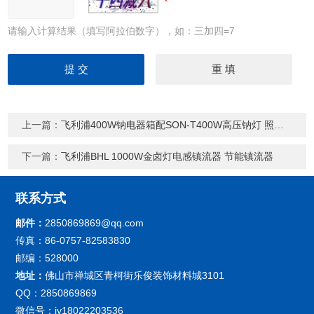
请输入计算结果（填写阿拉伯数字），如：三加四=7
上一篇：
飞利浦400W钠电器箱配SON-T400W高压钠灯 照明节电器
下一篇：
飞利浦BHL 1000W金卤灯电感镇流器 节能镇流器
联系方式
邮件：
2850869869@qq.com
传真：86-0757-82583830
邮编：528000
地址：
佛山市禅城区青柯街乐俊装饰材料城3101
QQ：2850869869
微信号：jy18022203536