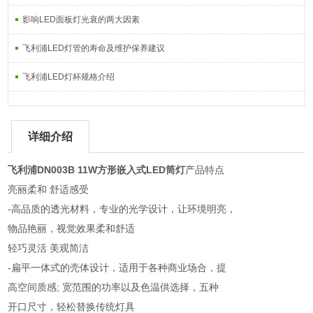
影响LED面板灯光衰的两大因素
飞利浦LED灯管的寿命及维护保养建议
飞利浦LED灯杯规格介绍
详细介绍
飞利浦DN003B 11W方形嵌入式LED筒灯
产品特点
亮丽柔和 舒适感受
-高品质的透光材料，专业的光学设计，让环境明亮，
物品艳丽，视觉效果柔和舒适
轻巧灵活 美观简洁
-扁平一体式的壳体设计，适用于各种商业场合，提
高空间质感; 宽范围的功率以及色温供选择，五种
开口尺寸，轻松替换传统灯具