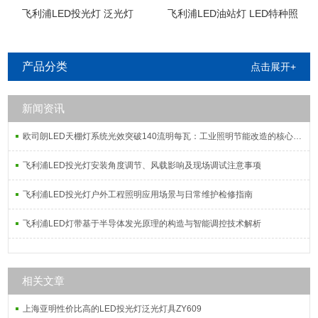
飞利浦LED投光灯 泛光灯
飞利浦LED油站灯 LED特种照
明
产品分类
点击展开+
新闻资讯
欧司朗LED天棚灯系统光效突破140流明每瓦：工业照明节能改造的核心指标解析
飞利浦LED投光灯安装角度调节、风载影响及现场调试注意事项
飞利浦LED投光灯户外工程照明应用场景与日常维护检修指南
飞利浦LED灯带基于半导体发光原理的构造与智能调控技术解析
相关文章
上海亚明性价比高的LED投光灯泛光灯具ZY609