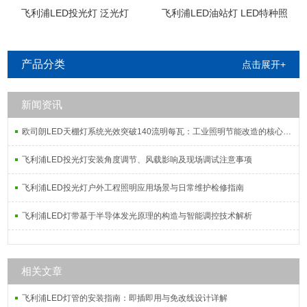
飞利浦LED投光灯 泛光灯
飞利浦LED油站灯 LED特种照
明
产品分类
点击展开+
新闻资讯
欧司朗LED天棚灯系统光效突破140流明每瓦：工业照明节能改造的核心指标解析
飞利浦LED投光灯安装角度调节、风载影响及现场调试注意事项
飞利浦LED投光灯户外工程照明应用场景与日常维护检修指南
飞利浦LED灯带基于半导体发光原理的构造与智能调控技术解析
相关文章
飞利浦LED灯管的安装指南：即插即用与免改线设计详解