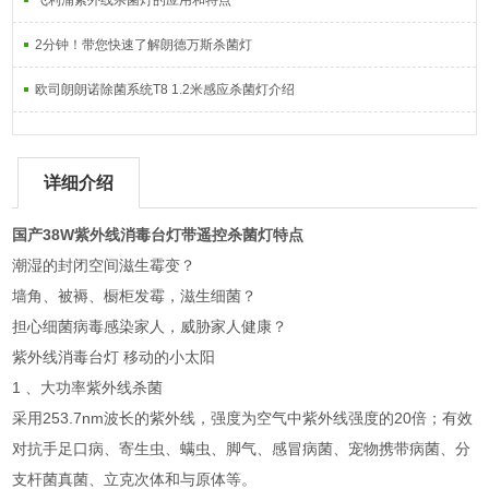
飞利浦紫外线杀菌灯的应用和特点
2分钟！带您快速了解朗德万斯杀菌灯
欧司朗朗诺除菌系统T8 1.2米感应杀菌灯介绍
详细介绍
国产38W紫外线消毒台灯带遥控杀菌灯
特点
潮湿的封闭空间滋生霉变？
墙角、被褥、橱柜发霉，滋生细菌？
担心细菌病毒感染家人，威胁家人健康？
紫外线消毒台灯 移动的小太阳
1 、大功率紫外线杀菌
采用253.7nm波长的紫外线，强度为空气中紫外线强度的20倍；有效
对抗手足口病、寄生虫、螨虫、脚气、感冒病菌、宠物携带病菌、分
支杆菌真菌、立克次体和与原体等。