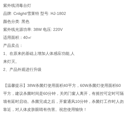
紫外线消毒台灯
品牌: Cnlight/雪莱特 型号: HJ-1802
颜色分类: 黑色
紫外线光源功率: 38W 电压: 220V
适用面积：40㎡
产品卖点：
1、在原来的基础上增加人体感应功能,人
来灯灭。
2、产品外观进行升级
【温馨提示】38W杀菌灯使用面积40平方，60W杀菌灯使用面积60
平方，建议杀菌时间是60分钟，关闭门窗人离开，有摇控可定时可隔
墙有延时启动。杀菌完成之后，开窗通风10分钟，杀菌灯工作时人勿
靠近，对人体皮肤眼睛有伤害。祝您使用愉快！