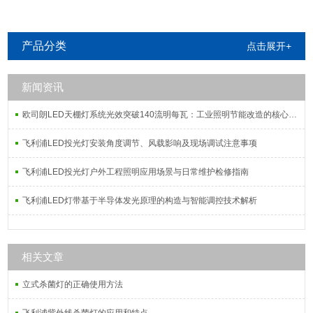
明
产品分类
点击展开+
新闻资讯
欧司朗LED天棚灯系统光效突破140流明每瓦：工业照明节能改造的核心指标解析
飞利浦LED投光灯安装角度调节、风载影响及现场调试注意事项
飞利浦LED投光灯户外工程照明应用场景与日常维护检修指南
飞利浦LED灯带基于半导体发光原理的构造与智能调控技术解析
相关文章
立式杀菌灯的正确使用方法