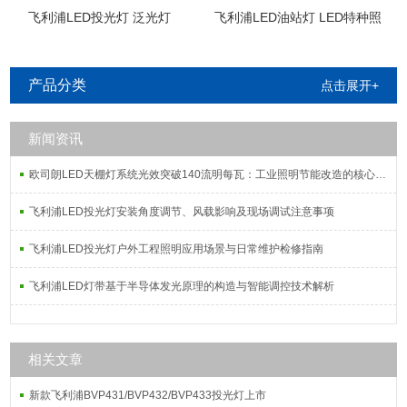
飞利浦LED投光灯 泛光灯
飞利浦LED油站灯 LED特种照
明
产品分类
点击展开+
新闻资讯
欧司朗LED天棚灯系统光效突破140流明每瓦：工业照明节能改造的核心指标解析
飞利浦LED投光灯安装角度调节、风载影响及现场调试注意事项
飞利浦LED投光灯户外工程照明应用场景与日常维护检修指南
飞利浦LED灯带基于半导体发光原理的构造与智能调控技术解析
相关文章
新款飞利浦BVP431/BVP432/BVP433投光灯上市