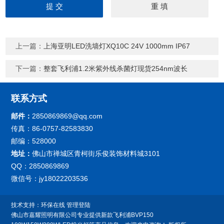
上一篇：
上海亚明LED洗墙灯XQ10C 24V 1000mm IP67
下一篇：
整套飞利浦1.2米紫外线杀菌灯现货254nm波长
联系方式
邮件：
2850869869@qq.com
传真：86-0757-82583830
邮编：528000
地址：
佛山市禅城区青柯街乐俊装饰材料城3101
QQ：2850869869
微信号：jy18022203536
技术支持：
环保在线
管理登陆
佛山市嘉耀照明有限公司专业提供新款飞利浦BVP150