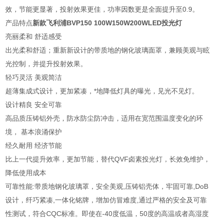
效，节能更显著，投射效果更佳，功率因数更是全面提升至0.9。
产品特点
新款飞利浦BVP150 100W150W200WLED投光灯
亮丽柔和 舒适感受
出光柔和舒适；重新新设计的带质地的钢化玻璃面罩，兼顾美观与眩
光控制，并提升投射效果。
轻巧灵活 美观简洁
超薄集成式设计，更加紧凑，*地降低灯具的曝光，见光不见灯。
设计精良 安全可靠
高品质压铸铝外壳，防水防尘防冲击，适用在宽范围温度变化的环
境， 基本浪涌保护
经久耐用 经济节能
比上一代提升效率，更加节能，替代QVF卤素投光灯，长效免维护，
降低使用成本
可靠性能:带质地钢化玻璃罩，安全美观,压铸铝壳体，牢固可靠,DoB
设计，纤巧紧凑,一体化铭牌，增加仿冒难度,通过严格的安全及可靠
性测试，符合CQC标准。即使在-40度低温，50度的高温或者高湿度