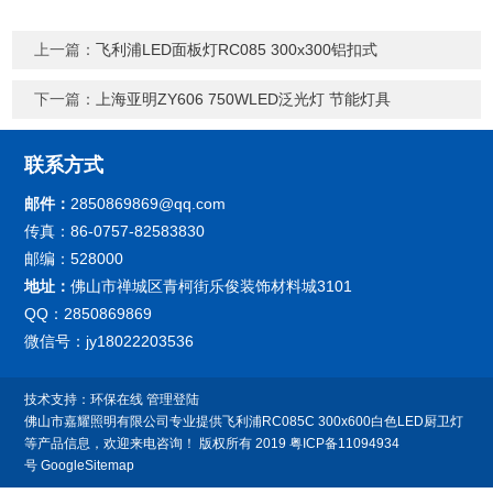
上一篇：
飞利浦LED面板灯RC085 300x300铝扣式
下一篇：
上海亚明ZY606 750WLED泛光灯 节能灯具
联系方式
邮件：
2850869869@qq.com
传真：86-0757-82583830
邮编：528000
地址：
佛山市禅城区青柯街乐俊装饰材料城3101
QQ：2850869869
微信号：jy18022203536
技术支持：
环保在线
管理登陆
佛山市嘉耀照明有限公司专业提供飞利浦RC085C 300x600白色LED厨卫灯
等产品信息，欢迎来电咨询！
版权所有 2019
粤ICP备11094934
号
GoogleSitemap