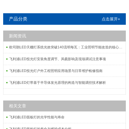
明
产品分类
点击展开+
新闻资讯
欧司朗LED天棚灯系统光效突破140流明每瓦：工业照明节能改造的核心指标解析
飞利浦LED投光灯安装角度调节、风载影响及现场调试注意事项
飞利浦LED投光灯户外工程照明应用场景与日常维护检修指南
飞利浦LED灯带基于半导体发光原理的构造与智能调控技术解析
相关文章
飞利浦LED面板灯的光学性能与寿命