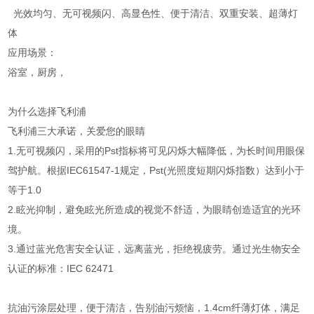
光效均匀、无可视频闪、高显色性、便于清洁、双重安装、超薄灯
体
应用场景：
浴室，厨房，
为什么选择飞利浦
飞利浦三大承诺，关爱您的眼睛
1.无可视频闪，采用的Pst指标将可见闪烁大幅降低，为长时间用眼保
驾护航。根据IEC61547-1规定，Pst(光照度短期闪烁指数）达到小于
等于1.0
2.眩光抑制，避免眩光所造成的视觉不舒适，为眼睛创造适宜的光环
境。
3.通过蓝光危害安全认证，远离蓝光，拒绝视疲劳。通过光生物安全
认证的标准：IEC 62471
抗油污涂层处理，便于清洁，告别油污烦恼，1.4cm纤薄灯体，满足