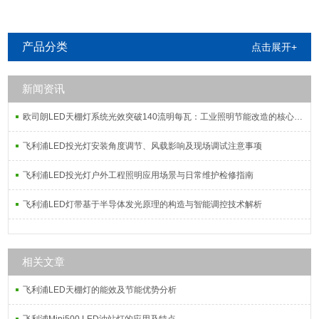
明
产品分类
点击展开+
新闻资讯
欧司朗LED天棚灯系统光效突破140流明每瓦：工业照明节能改造的核心指标解析
飞利浦LED投光灯安装角度调节、风载影响及现场调试注意事项
飞利浦LED投光灯户外工程照明应用场景与日常维护检修指南
飞利浦LED灯带基于半导体发光原理的构造与智能调控技术解析
相关文章
飞利浦LED天棚灯的能效及节能优势分析