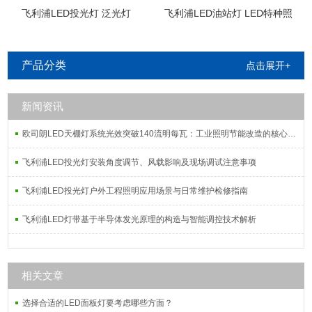
飞利浦LED投光灯 泛光灯
飞利浦LED油站灯 LED特种照
明
产品分类
点击展开+
新闻资讯
欧司朗LED天棚灯系统光效突破140流明每瓦：工业照明节能改造的核心指标解析
飞利浦LED投光灯安装角度调节、风载影响及现场调试注意事项
飞利浦LED投光灯户外工程照明应用场景与日常维护检修指南
飞利浦LED灯带基于半导体发光原理的构造与智能调控技术解析
相关文章
选择合适的LED面板灯要考虑哪些方面？