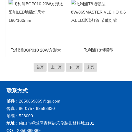
12个小时
飞利浦BGP010 20W方形太
飞利浦T8增强型
阳能LED地插灯尺寸
8W/865MASTER VLE HO
首页
上一页
下一页
末页
160*160mm
0.6米LED玻璃灯管 节能灯
管
联系方式
邮件：
2850869869@qq.com
传真：86-0757-82583830
邮编：528000
地址：
佛山市禅城区青柯街乐俊装饰材料城3101
QQ：2850869869